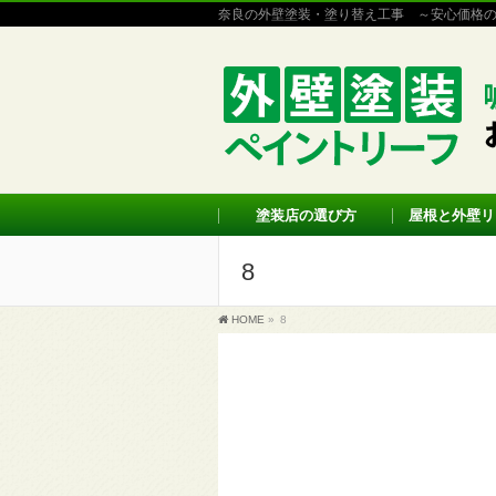
奈良の外壁塗装・塗り替え工事 ～安心価格
塗装店の選び方
屋根と外壁リ
8
HOME
»
8