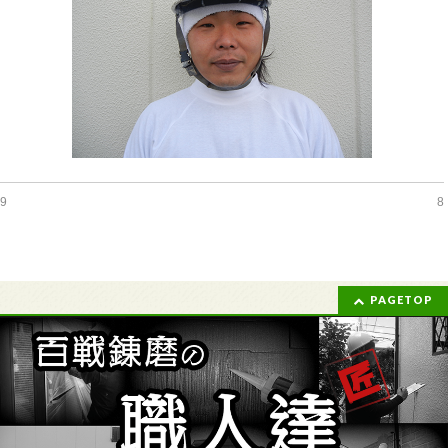
9
8
PAGETOP