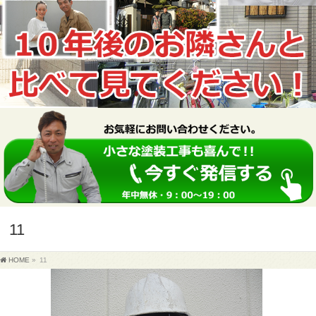
11
HOME
»
11