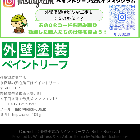
外壁塗装専門店
奈良県の安心施工はペイントリーフ
〒631-0817
奈良県奈良市西大寺北町
４丁目３番１号共栄マンション1Ｆ
ＴＥＬ0120-896-880
メール info@tosou-109.jp
ＵＲＬ http://tosou-109.jp
Copyright ©
外壁塗装のペイントリーフ
All Rights Reserved.
Powered by
WordPress
&
BizVektor Theme
by
Vektor,Inc.
technology.