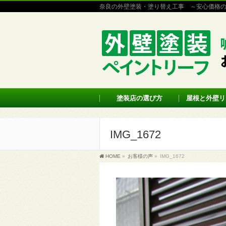
奈良の外壁塗装・塗り替え工事 ～安心価格
塗装店の選び方
屋根と外壁リ
IMG_1672
HOME
»
お客様の声
»
IMG_1672