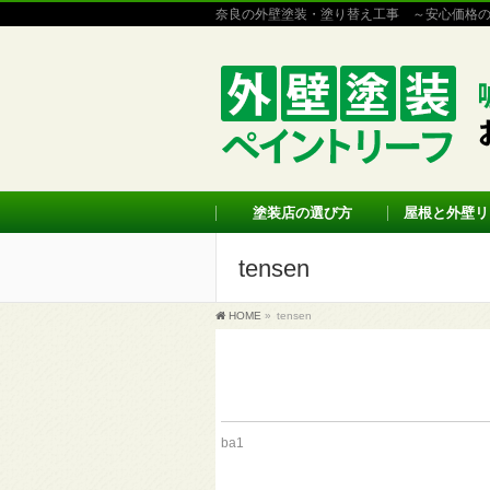
奈良の外壁塗装・塗り替え工事 ～安心価格
塗装店の選び方
屋根と外壁リ
tensen
HOME
»
tensen
ba1